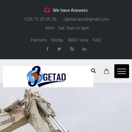
We have Answers
+226 75 25 05 36
ogetad.aos@gmail.com
Mon - Sat: 9am to 6pm
Partners
Media
360O View
FAQ