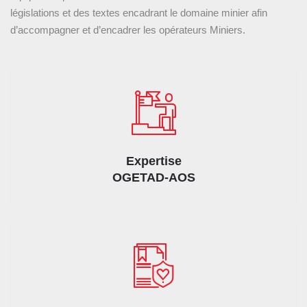
grâce à ses équipes dynamiques dirigées par des expertes.
législations et des textes encadrant le domaine minier afin
d’accompagner et d’encadrer les opérateurs Miniers.
Nous exécutons vos activités en fonction de vos réalités
Expertise
mais de sorte à satisfaire les exigences
OGETAD-AOS
Nous sommes disponibles pour l’évaluation de vos besoins