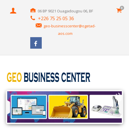
0
06 BP 9021 Ouagadougou 06, BF
+226 75 25 05 36
geo-businesscenter@ogetad-
aos.com