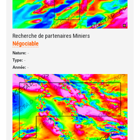
Mot de passe oublié?
Recherche de partenaires Miniers
Négociable
-
Nature:
-
Type:
-
Année: